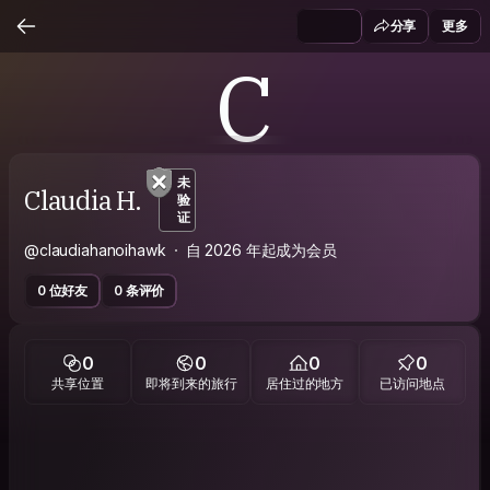
分享
更多
C
未
Claudia H.
验
证
@claudiahanoihawk
自 2026 年起成为会员
0 位好友
0 条评价
0
0
0
0
共享位置
即将到来的旅行
居住过的地方
已访问地点