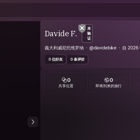
未
Davide F.
验
证
義大利威尼托维罗纳
@davidebike
自 202
0 位好友
0 条评价
0
0
共享位置
即将到来的旅行