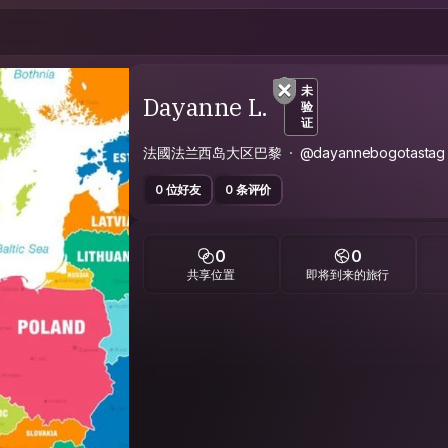
未
Dayanne L.
验
证
法國法兰西岛大区巴黎
@dayannebogotastag
0 位好友
0 条评价
0
0
共享位置
即将到来的旅行