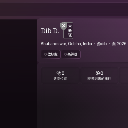
未
Dib D.
验
证
Bhubaneswar, Odisha, India
@dib
自 202
0 位好友
0 条评价
0
0
共享位置
即将到来的旅行