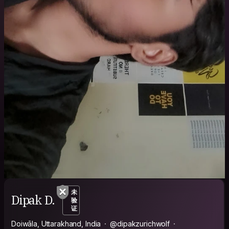
未
Dipak D.
验
证
Doiwāla, Uttarakhand, India
@dipakzurichwolf