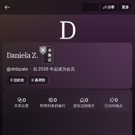
分享
更多
D
未
Daniela Z.
验
证
@dnlzpata
自 2026 年起成为会员
0 位好友
0 条评价
0
0
0
0
共享位置
即将到来的旅行
居住过的地方
已访问地点