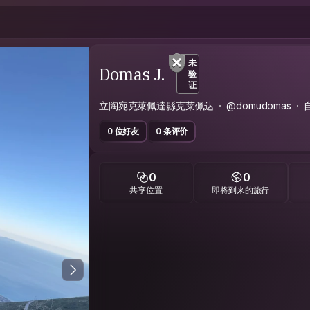
未
Domas J.
验
证
立陶宛克萊佩達縣克莱佩达
@domudomas
0 位好友
0 条评价
0
0
共享位置
即将到来的旅行