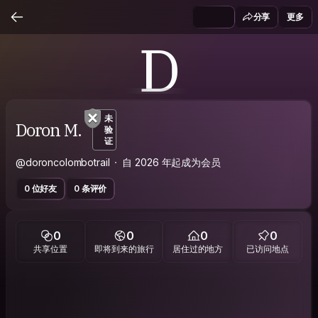
分享
更多
D
未
Doron M.
验
证
@doroncolombotrail
自 2026 年起成为会员
0 位好友
0 条评价
0
0
0
0
共享位置
即将到来的旅行
居住过的地方
已访问地点