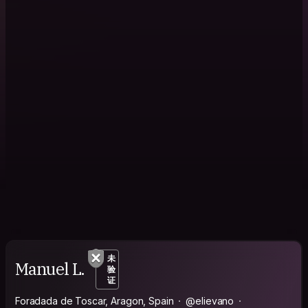
未
Manuel L.
验
证
Foradada de Toscar, Aragon, Spain
@elievano