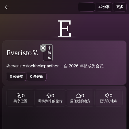
分享
更多
E
未
Evaristo V.
验
证
@evaristostockholmpanther
自 2026 年起成为会员
0 位好友
0 条评价
0
0
0
0
共享位置
即将到来的旅行
居住过的地方
已访问地点