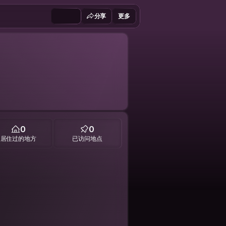
分享
更多
0
0
居住过的地方
已访问地点