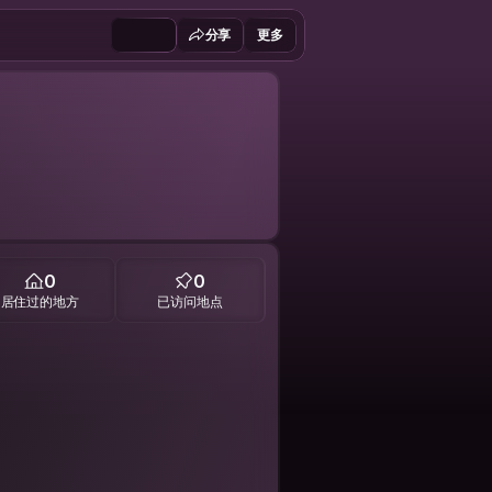
分享
更多
0
0
居住过的地方
已访问地点