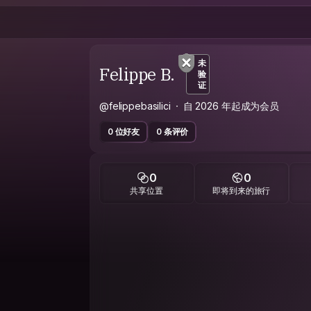
未
Felippe B.
验
证
@felippebasilici
自 2026 年起成为会员
0 位好友
0 条评价
0
0
共享位置
即将到来的旅行