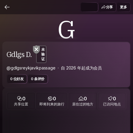
分享
更多
G
未
Gdlgs D.
验
证
@gdlgsreykjavikpassage
自 2026 年起成为会员
0 位好友
0 条评价
0
0
0
0
共享位置
即将到来的旅行
居住过的地方
已访问地点