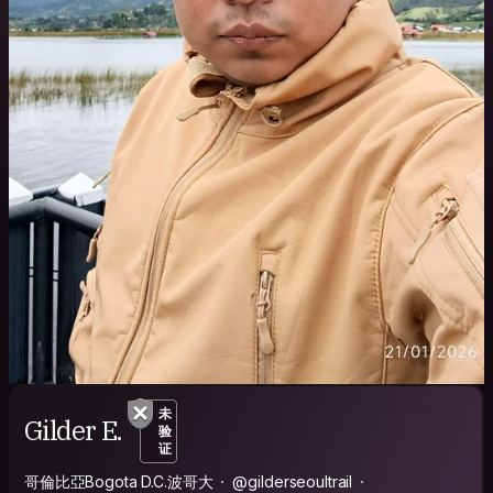
未
Gilder E.
验
证
哥倫比亞Bogota D.C.波哥大
@gilderseoultrail