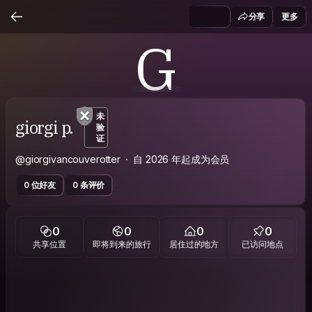
分享
更多
G
未
giorgi p.
验
证
@giorgivancouverotter
自 2026 年起成为会员
0 位好友
0 条评价
0
0
0
0
共享位置
即将到来的旅行
居住过的地方
已访问地点