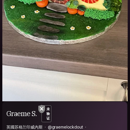
未
Graeme S.
验
证
英國苏格兰印威內斯
@graemelockdout