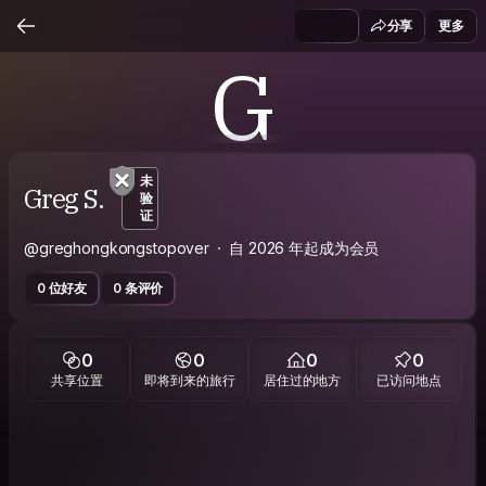
分享
更多
G
未
Greg S.
验
证
@greghongkongstopover
自 2026 年起成为会员
0 位好友
0 条评价
0
0
0
0
共享位置
即将到来的旅行
居住过的地方
已访问地点