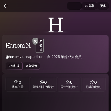
分享
更多
H
未
Hariom N.
验
证
@hariomviennapanther
自 2026 年起成为会员
0 位好友
0 条评价
0
0
0
0
共享位置
即将到来的旅行
居住过的地方
已访问地点