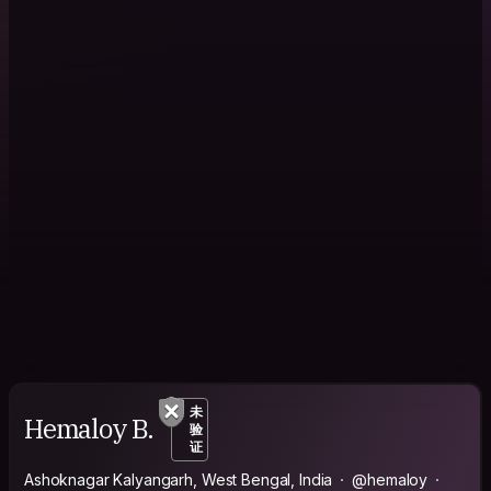
未
Hemaloy B.
验
证
Ashoknagar Kalyangarh, West Bengal, India
@hemaloy