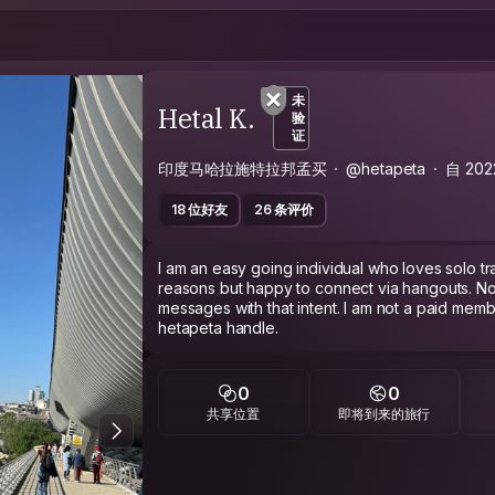
未
Hetal K.
验
证
印度马哈拉施特拉邦孟买
@hetapeta
自 20
18 位好友
26 条评价
I am an easy going individual who loves solo tr
reasons but happy to connect via hangouts. No
messages with that intent. I am not a paid mem
hetapeta handle.
0
0
共享位置
即将到来的旅行