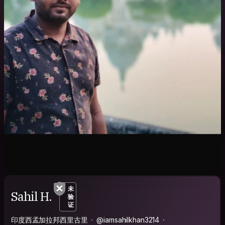
未
Sahil H.
验
证
印度西孟加拉邦西里古里
@iamsahilkhan3214