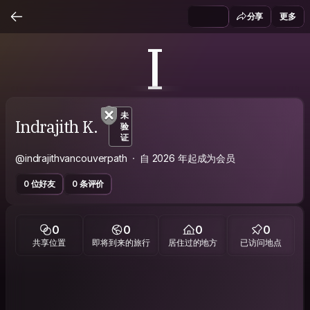
分享
更多
I
未
Indrajith K.
验
证
@indrajithvancouverpath
自 2026 年起成为会员
0 位好友
0 条评价
0
0
0
0
共享位置
即将到来的旅行
居住过的地方
已访问地点