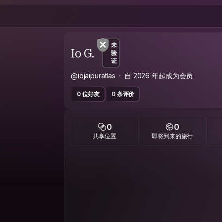
未
Io G.
验
证
@iojaipuratlas
自 2026 年起成为会员
0 位好友
0 条评价
0
0
共享位置
即将到来的旅行