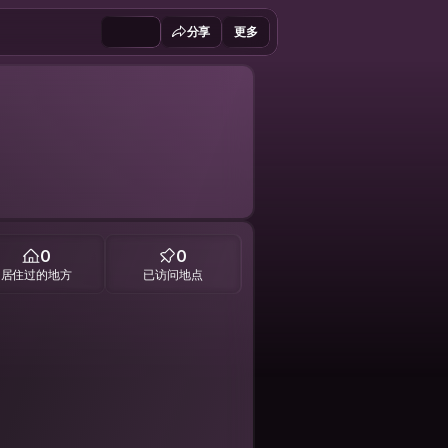
分享
更多
0
0
居住过的地方
已访问地点