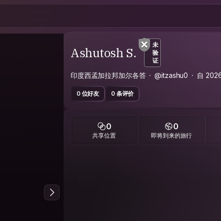
未
Ashutosh S.
验
证
印度西孟加拉邦加尔各答
@itzashu0
自 20
0 位好友
0 条评价
0
0
共享位置
即将到来的旅行