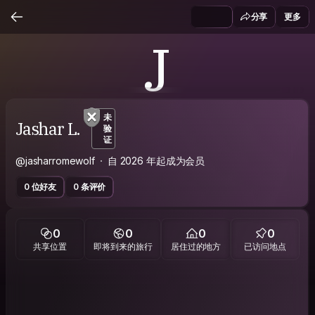
分享
更多
J
未
Jashar L.
验
证
@jasharromewolf
自 2026 年起成为会员
0 位好友
0 条评价
0
0
0
0
共享位置
即将到来的旅行
居住过的地方
已访问地点