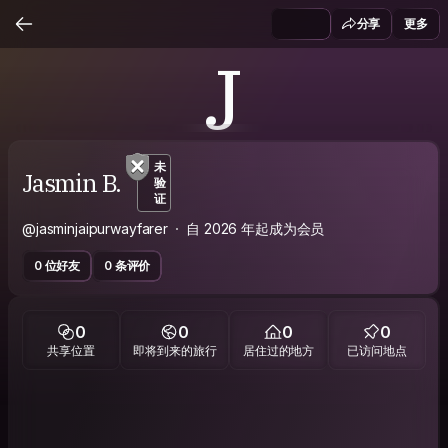
分享
更多
J
未
Jasmin B.
验
证
@jasminjaipurwayfarer
自 2026 年起成为会员
0 位好友
0 条评价
0
0
0
0
共享位置
即将到来的旅行
居住过的地方
已访问地点