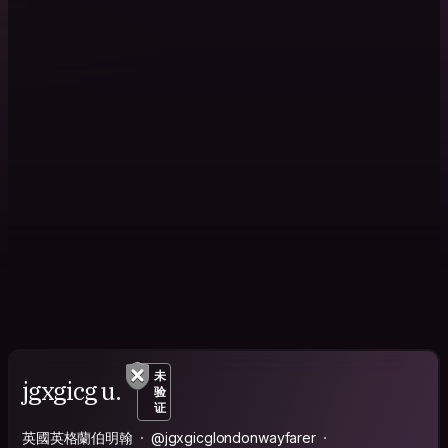
未
jgxgicg u.
验
证
英國英格蘭伯明翰
@jgxgicglondonwayfarer