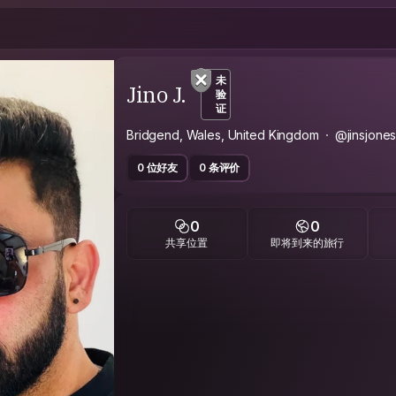
未
Jino J.
验
证
Bridgend, Wales, United Kingdom
@jinsjone
0 位好友
0 条评价
0
0
共享位置
即将到来的旅行