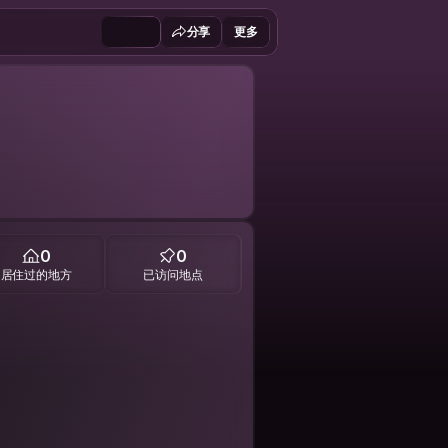
分享
更多
0
0
居住过的地方
已访问地点