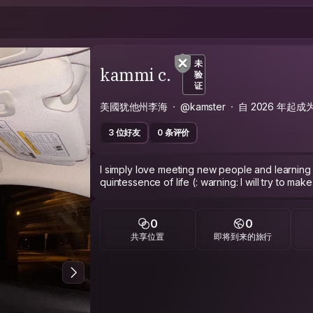
未
kammi c.
验
证
美國犹他州李海
@kamster
自 2026 年起成
3 位好友
0 条评价
I simply love meeting new people and learning fr
quintessence of life (: warning: I will try to mak
0
0
共享位置
即将到来的旅行