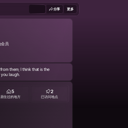
分享
更多
为会员
om them; I think that is the
e you laugh.
5
2
居住过的地方
已访问地点