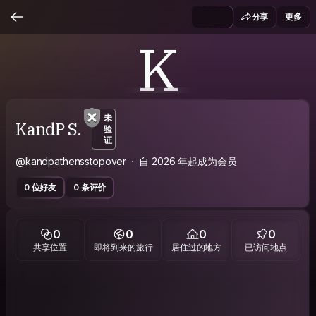
分享
更多
K
未
KandP S.
验
证
@kandpathensstopover
自 2026 年起成为会员
0 位好友
0 条评价
0
0
0
0
共享位置
即将到来的旅行
居住过的地方
已访问地点