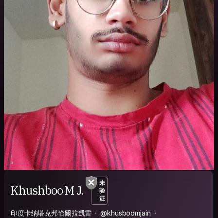
未
Khushboo M J.
验
证
印度卡纳塔克邦恰爾拉凱雷
@khusboomjain