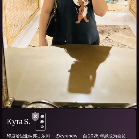
未
Kyra S.
验
证
印度哈里亚纳邦古尔冈
@kyranew
自 2026 年起成为会员