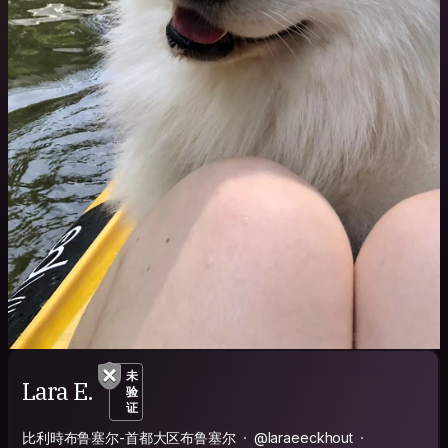
未
Lara E.
验
证
比利時布鲁塞尔-首都大区布鲁塞尔
@laraeeckhout