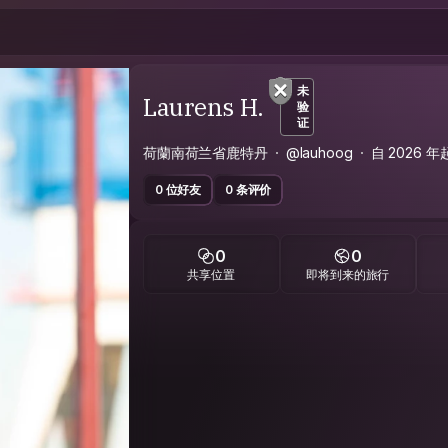
未
Laurens H.
验
证
荷蘭南荷兰省鹿特丹
@lauhoog
自 2026 
0 位好友
0 条评价
0
0
共享位置
即将到来的旅行