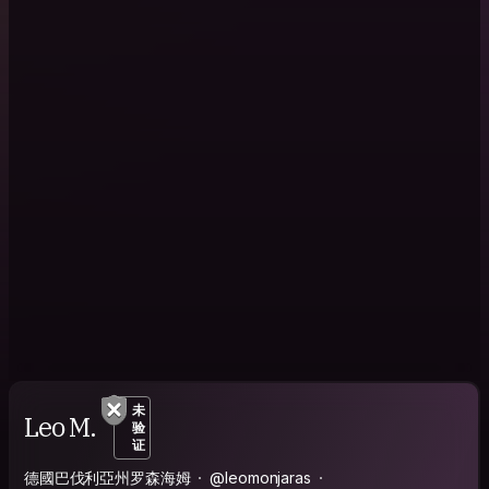
未
Leo M.
验
证
德國巴伐利亞州罗森海姆
@leomonjaras