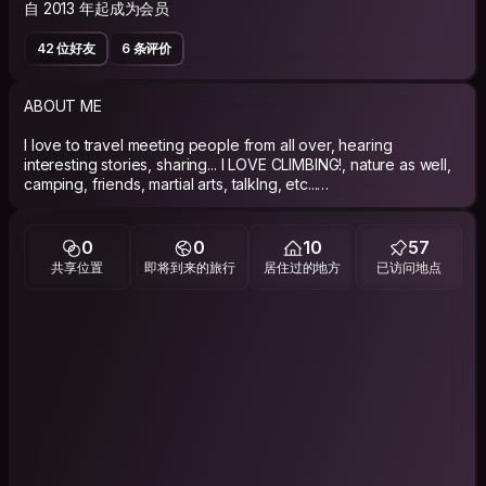
自 2013 年起成为会员
42 位好友
6 条评价
ABOUT ME
I love to travel meeting people from all over, hearing
interesting stories, sharing... I LOVE CLIMBING!, nature as well,
camping, friends, martial arts, talkIng, etc...
PHILOSOPHY
0
0
10
57
共享位置
即将到来的旅行
居住过的地方
已访问地点
"Life´s short... make the best of it"