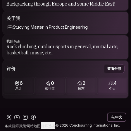
Backpacking through Europe and some Middle East!
关于我
Studying Master in Product Engineering
我的兴趣
Rock clımbıng, outdoor sports ın general, martıal arts,
basketball, musıc, etc...
评价
查看全部
6
0
2
4
总计
旅行者
房东
个人
中文
© 2026 Couchsurfing International Inc.
条款
隐私政策
网站地图
隐私选项