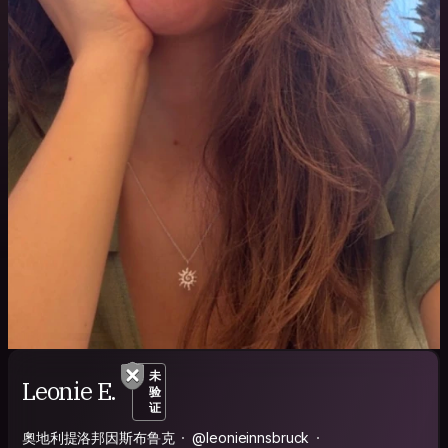
未
Leonie E.
验
证
奧地利提洛邦因斯布鲁克
@leonieinnsbruck