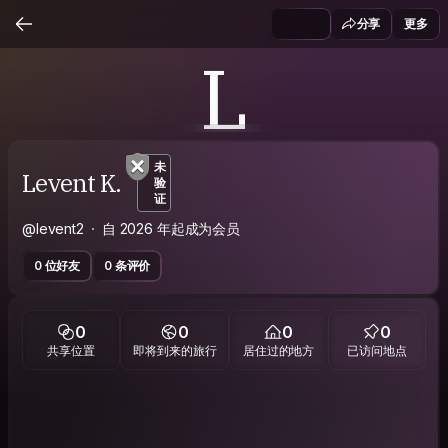
分享
更多
L
未
Levent K.
验
证
@levent2
自 2026 年起成为会员
0 位好友
0 条评价
0
0
0
0
共享位置
即将到来的旅行
居住过的地方
已访问地点