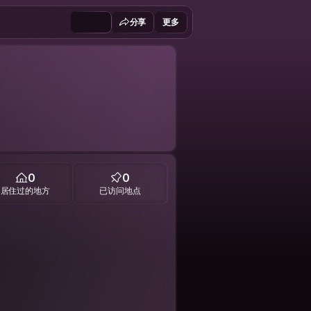
分享
更多
0
0
居住过的地方
已访问地点