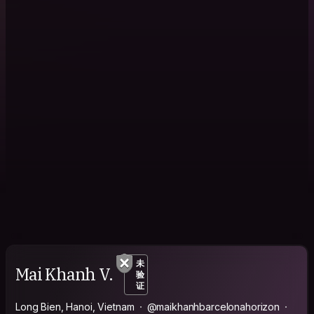
未
Mai Khanh V.
验
证
Long Bien, Hanoi, Vietnam
@maikhanhbarcelonahorizon