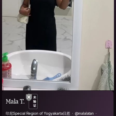
未
Mala T.
验
证
印尼Special Region of Yogyakarta日惹
@malalatan