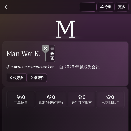
分享
更多
M
未
Man Wai K.
验
证
@manwaimoscowseeker
自 2026 年起成为会员
0 位好友
0 条评价
0
0
0
0
共享位置
即将到来的旅行
居住过的地方
已访问地点