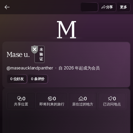
分享
更多
M
未
Mase u.
验
证
@maseaucklandpanther
自 2026 年起成为会员
0 位好友
0 条评价
0
0
0
0
共享位置
即将到来的旅行
居住过的地方
已访问地点