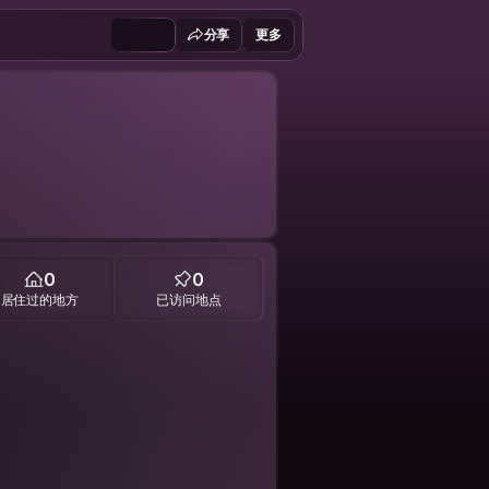
分享
更多
0
0
居住过的地方
已访问地点