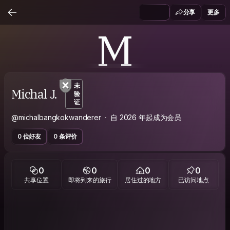
分享
更多
M
未
Michal J.
验
证
@michalbangkokwanderer
自 2026 年起成为会员
0 位好友
0 条评价
0
0
0
0
共享位置
即将到来的旅行
居住过的地方
已访问地点