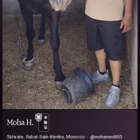
未
Moha H.
验
证
Skhirate, Rabat-Salé-Kénitra, Morocco
@mohamed653