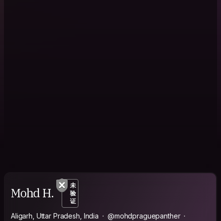
未
Mohd H.
验
证
Aligarh, Uttar Pradesh, India
@mohdpraguepanther