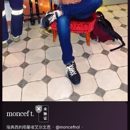
未
moncef t.
验
证
瑞典西約塔蘭省艾尔文恩
@moncefnol