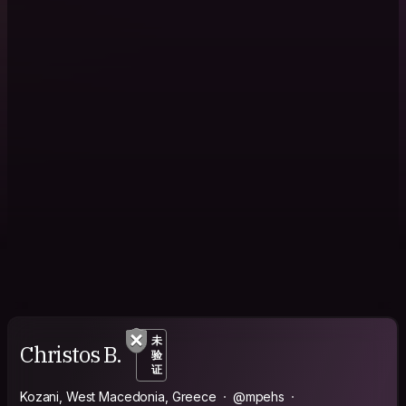
未
Christos B.
验
证
Kozani, West Macedonia, Greece
@mpehs