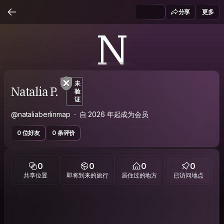
分享
更多
N
未
Natalia P.
验
证
@nataliaberlinmap
自 2026 年起成为会员
0 位好友
0 条评价
0
0
0
0
共享位置
即将到来的旅行
居住过的地方
已访问地点